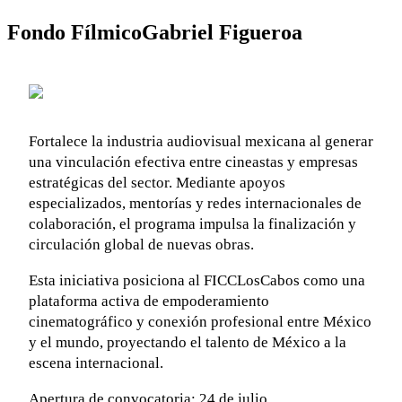
F
o
n
d
o
F
í
l
m
i
c
o
G
a
b
r
i
e
l
F
i
g
u
e
r
o
a
Fortalece la industria audiovisual mexicana al generar
una vinculación efectiva entre cineastas y empresas
estratégicas del sector. Mediante apoyos
especializados, mentorías y redes internacionales de
colaboración, el programa impulsa la finalización y
circulación global de nuevas obras.
Esta iniciativa posiciona al FICCLosCabos como una
plataforma activa de empoderamiento
cinematográfico y conexión profesional entre México
y el mundo, proyectando el talento de México a la
escena internacional.
Apertura de convocatoria: 24 de julio