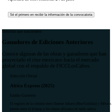
Sé el primero en recibir la información de la convocatoria
Historias que trascienden
G
a
n
a
d
o
r
e
s
d
e
E
d
i
c
i
o
n
e
s
A
n
t
e
r
i
o
r
e
s
Conoce algunas de las obras y ganadores que han
proyectado el cine mexicano hacia el mercado
global con el respaldo de FICCLosCabos.
Selección Oficial
Africa Express (2025)
Emilio Guerrero
El registro de la colisión entre Damon Albarn (Blur/Gorillaz) y México
puente entre el britpop y los ritmos africanos en suelo azteca.