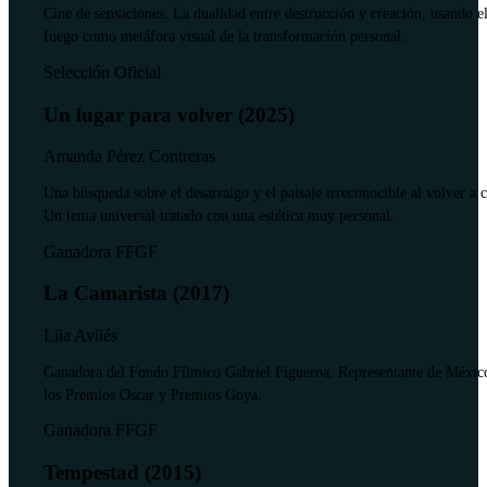
Cine de sensaciones. La dualidad entre destrucción y creación, usando e
fuego como metáfora visual de la transformación personal.
Selección Oficial
Un lugar para volver (2025)
Amanda Pérez Contreras
Una búsqueda sobre el desarraigo y el paisaje irreconocible al volver a c
Un tema universal tratado con una estética muy personal.
Ganadora FFGF
La Camarista (2017)
Lila Avilés
Ganadora del Fondo Fílmico Gabriel Figueroa. Representante de Méxic
los Premios Oscar y Premios Goya.
Ganadora FFGF
Tempestad (2015)