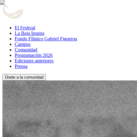
El Festival
La Baja Inspira
Fondo Fílmico Gabriel Figueroa
Campus
Comunidad
Programación 2026
Ediciones anteriores
Prensa
Únete a la comunidad