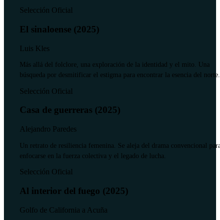
Selección Oficial
El sinaloense (2025)
Luis Kles
Más allá del folclore, una exploración de la identidad y el mito. Una
búsqueda por desmitificar el estigma para encontrar la esencia del norte.
Selección Oficial
Casa de guerreras (2025)
Alejandro Paredes
Un retrato de resiliencia femenina. Se aleja del drama convencional par
enfocarse en la fuerza colectiva y el legado de lucha.
Selección Oficial
Al interior del fuego (2025)
Golfo de California a Acuña